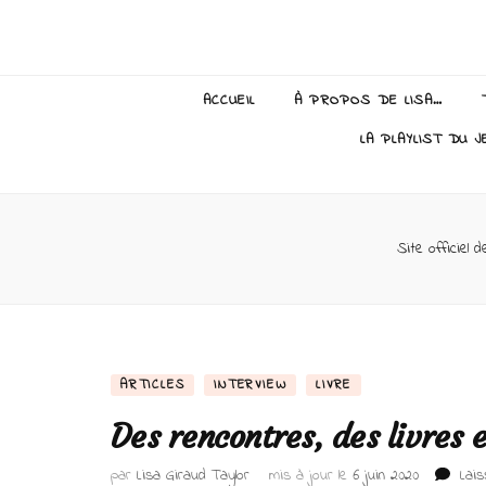
Lisa Giraud
ACCUEIL
À PROPOS DE LISA…
LA PLAYLIST DU J
Site officiel 
ARTICLES
INTERVIEW
LIVRE
Des rencontres, des livres e
par
Lisa Giraud Taylor
mis à jour le
6 juin 2020
Lai