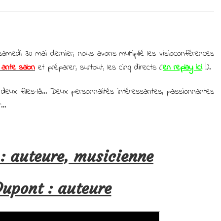
Des
rencontres,
des
livres
et
 samedi 30 mai dernier, nous avons multiplié les visioconférences
un
 ante salon
et préparer, surtout, les cinq directs (
en replay ici
!).
retour
sur
les
 deux filles-là… Deux personnalités intéressantes, passionnantes
Indés
r…
du
livre
 : auteure, musicienne
Dupont : auteure