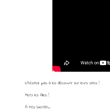
N’hésitez pas à les découvrir sur leurs sites !
Merci les filles !
A très bientôt…