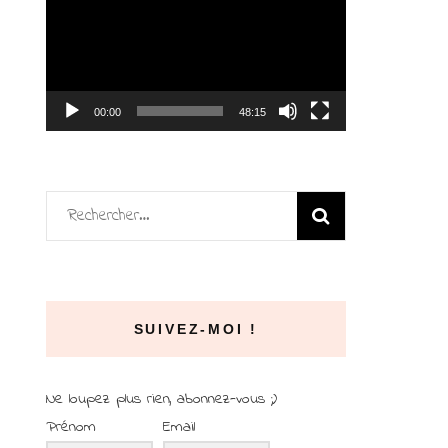
vidéo
00:00
48:15
Rechercher :
SUIVEZ-MOI !
Ne loupez plus rien, abonnez-vous ;)
Prénom
Email