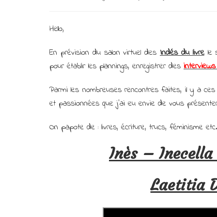
Hello,
En prévision du salon virtuel des
Indés du livre
le
pour établir les plannings, enregistrer des
interviews
Parmi les nombreuses rencontres faites, il y a ces
et passionnées que j’ai eu envie de vous présente
On papote de : livres, écriture, trucs, féminisme etc.
Inès – Inecella
Laetitia 