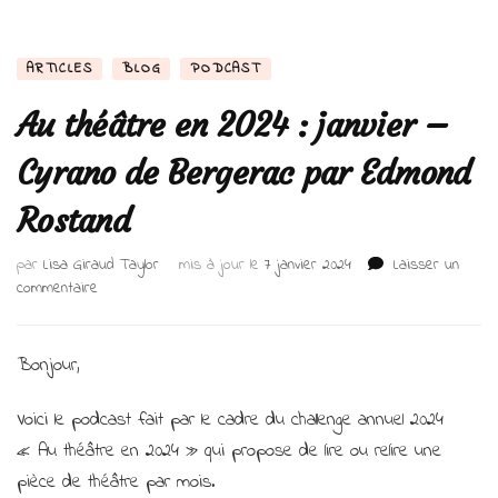
ARTICLES
BLOG
PODCAST
Au théâtre en 2024 : janvier –
Cyrano de Bergerac par Edmond
Rostand
par
Lisa Giraud Taylor
mis à jour le
7 janvier 2024
Laisser un
sur
commentaire
Au
théâtre
en
Bonjour,
2024
:
Voici le podcast fait par le cadre du challenge annuel 2024
janvier
« Au théâtre en 2024 » qui propose de lire ou relire une
–
Cyrano
pièce de théâtre par mois.
de