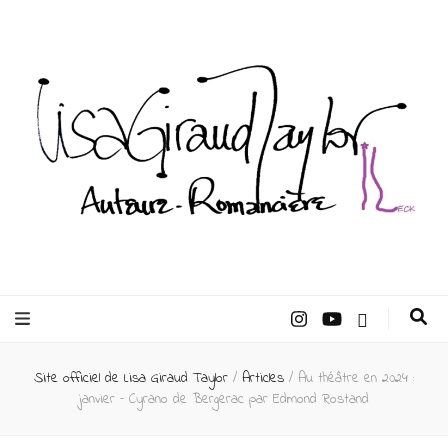
Lisa Giraud
Taylor –
Site officiel de Lisa Giraud Taylor
/
Articles
/
Au théâtre en 2024 :
Auteur
janvier – Cyrano de Bergerac par Edmond Rostand