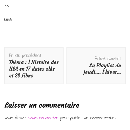
xx
Lisa
Navigation
Article précédent
d'article
Article suivant
Théma : l’Histoire des
La Playlist du
USA en 17 dates clés
jeudi…. l’hiver…
et 23 films
Laisser un commentaire
Vous devez
vous connecter
pour publier un commentaire.