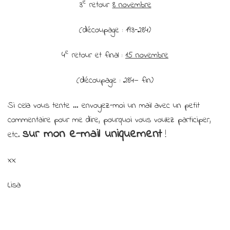
e
3
retour
8 novembre
(découpage : 193-284)
e
4
retour et final :
15 novembre
(découpage : 284— fin)
Si cela vous tente … envoyez-moi un mail avec un petit
commentaire pour me dire, pourquoi vous voulez participer,
sur mon e-mail uniquement
etc.
!
xx
Lisa