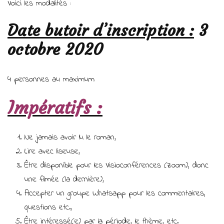
Voici les modalités :
de
mes
Date butoir d’inscription :
3
romans
!
octobre 2020
4 personnes au maximum
Impératifs :
Ne jamais avoir lu le roman,
Lire avec liseuse,
Être disponible pour les Visioconférences (zoom), donc
une filmée (la dernière),
Accepter un groupe Whatsapp pour les commentaires,
questions etc.,
Être intéressé(e) par la période, le thème, etc.