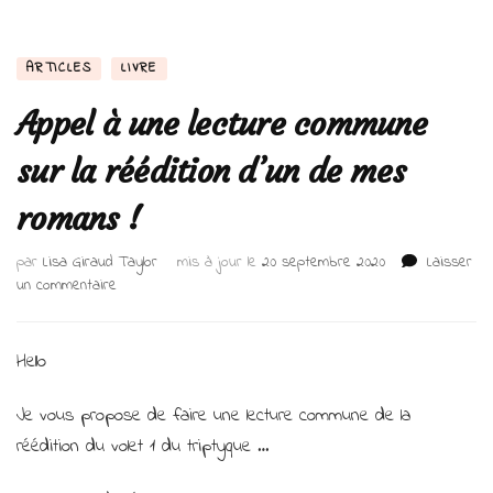
ARTICLES
LIVRE
Appel à une lecture commune
sur la réédition d’un de mes
romans !
par
Lisa Giraud Taylor
mis à jour le
20 septembre 2020
Laisser
sur
un commentaire
Appel
à
une
Hello
lecture
commune
Je vous propose de faire une lecture commune de la
sur
réédition du volet 1 du triptyque …
la
réédition
d’un