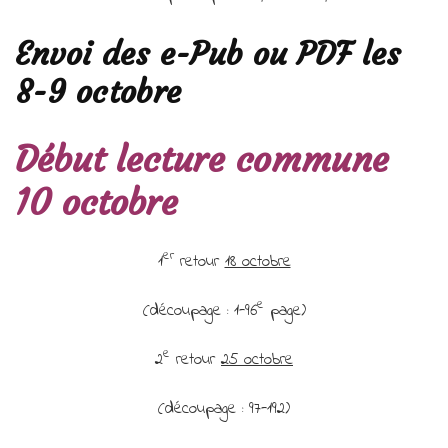
Envoi des e-Pub ou PDF les
8-9 octobre
Début lecture commune
10 octobre
er
1
retour
18 octobre
e
(découpage : 1-96
page)
e
2
retour
25 octobre
(découpage : 97-192)