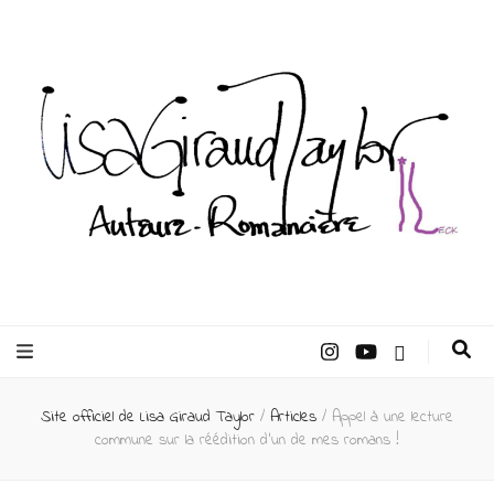
Lisa Giraud
Taylor –
Site officiel de Lisa Giraud Taylor
/
Articles
/
Appel à une lecture
Auteur
commune sur la réédition d’un de mes romans !