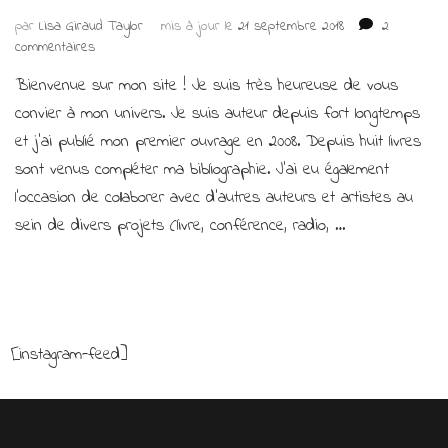
par
Lisa Giraud Taylor
mis à jour le
21 septembre 2018
2
sur
commentaires
Bienvenue
Bienvenue sur mon site ! Je suis très heureuse de vous
!
convier à mon univers. Je suis auteur depuis fort longtemps
et j’ai publié mon premier ouvrage en 2008. Depuis huit livres
sont venus compléter ma bibliographie. J’ai eu également
l’occasion de collaborer avec d’autres auteurs et artistes au
sein de divers projets (livre, conférence, radio, …
[instagram-feed]