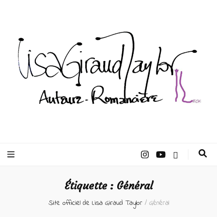
Lisa Giraud
Taylor –
Étiquette :
Général
Auteur
Site officiel de Lisa Giraud Taylor
/
Général