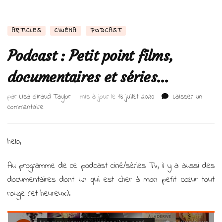
ARTICLES
CINÉMA
PODCAST
Podcast : Petit point films,
documentaires et séries…
par
Lisa Giraud Taylor
mis à jour le
13 juillet 2020
Laisser un
sur
commentaire
Podcast
:
Petit
hello,
point
films,
Au programme de ce podcast ciné/séries Tv, il y a aussi des
documentaires
documentaires dont un qui est cher à mon petit cœur tout
et
séries…
rouge (et heureux).