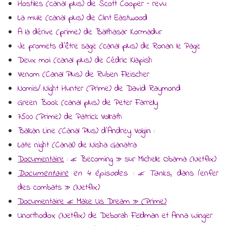
Hostiles (canal plus) de Scott Cooper – revu
La mule (canal plus) de Clint Eastwood
A la dérive (prime) de Balthasar Kormadur
Je promets d’être sage (canal plus) de Ronan le Page
Deux moi (canal plus) de Cédric Klapish
Venom (Canal Plus) de Ruben Fleischer
Nomis/ Night Hunter (Prime) de David Raymond
Green Book (canal plus) de Peter Farrelly
7500 (Prime) de Patrick Vollrath
Balkan Line (Canal Plus) d’Andrey Volgin :
Late night (Canal) de Nisha Ganatra
Documentaire
: « Becoming » sur Michelle Obama (Netflix)
Documentaire
en 4 épisodes : « Tanks
, dans l’enfer
des combats » (Netflix)
Documentaire « Make Us Dream » (Prime)
Unorthodox (Netflix) de Deborah Feldman et Anna Winger