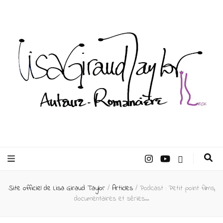
Lisa Giraud
Taylor –
Site officiel de Lisa Giraud Taylor
/
Articles
/
Podcast : Petit point films,
Auteur
documentaires et séries…