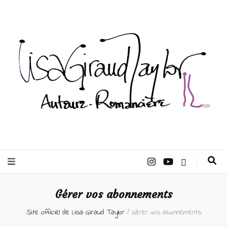
Lisa Giraud
Taylor –
Gérer vos abonnements
Auteur
Site officiel de Lisa Giraud Taylor
/
Gérer vos abonnements