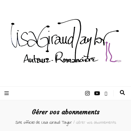
Lisa Giraud
Taylor –
Gérer vos abonnements
Auteur
Site officiel de Lisa Giraud Taylor
/
Gérer vos abonnements