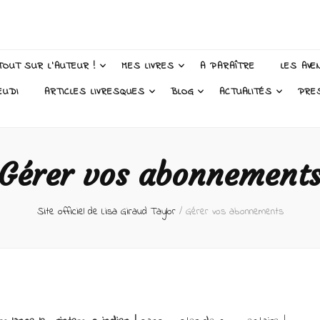
 Taylor – Auteur
TOUT SUR L’AUTEUR !
MES LIVRES
A PARAÎTRE
LES AVE
EUDI
ARTICLES LIVRESQUES
BLOG
ACTUALITÉS
PRE
Gérer vos abonnement
Site officiel de Lisa Giraud Taylor
/
Gérer vos abonnements