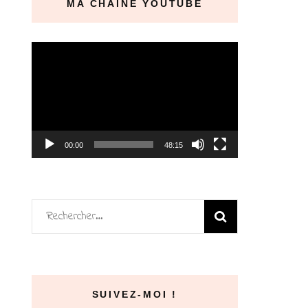
MA CHAÎNE YOUTUBE
Lecteur
vidéo
00:00
48:15
Rechercher :
SUIVEZ-MOI !