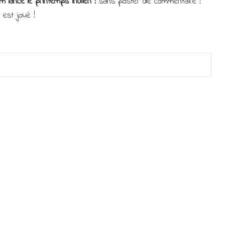
m lance le printemps indien !
sans poster de commentaire !
 est joué !