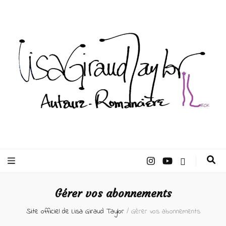
Lisa Giraud
Taylor –
Gérer vos abonnements
Auteur
Site officiel de Lisa Giraud Taylor
/
Gérer vos abonnements