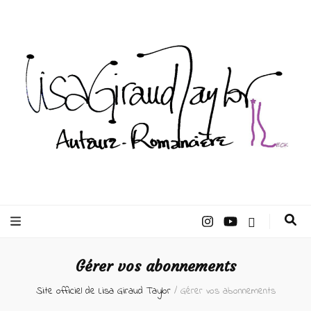
Lisa Giraud
Taylor –
Gérer vos abonnements
Auteur
Site officiel de Lisa Giraud Taylor
/
Gérer vos abonnements